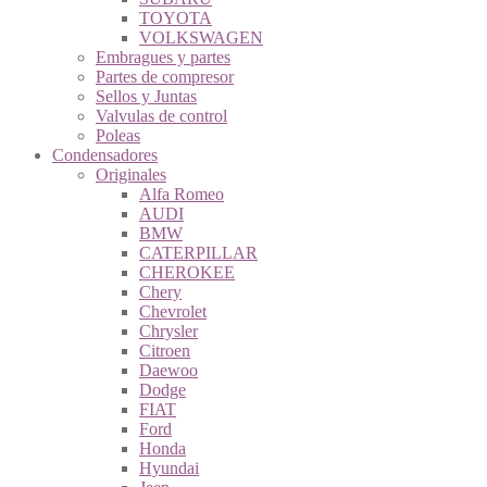
TOYOTA
VOLKSWAGEN
Embragues y partes
Partes de compresor
Sellos y Juntas
Valvulas de control
Poleas
Condensadores
Originales
Alfa Romeo
AUDI
BMW
CATERPILLAR
CHEROKEE
Chery
Chevrolet
Chrysler
Citroen
Daewoo
Dodge
FIAT
Ford
Honda
Hyundai