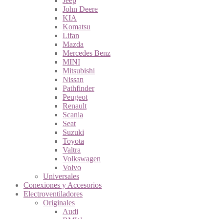
Jeep
John Deere
KIA
Komatsu
Lifan
Mazda
Mercedes Benz
MINI
Mitsubishi
Nissan
Pathfinder
Peugeot
Renault
Scania
Seat
Suzuki
Toyota
Valtra
Volkswagen
Volvo
Universales
Conexiones y Accesorios
Electroventiladores
Originales
Audi