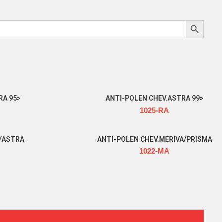
Search Button
RA 95>
ANTI-POLEN CHEV.ASTRA 99>
1025-RA
Read more
/ASTRA
ANTI-POLEN CHEV.MERIVA/PRISMA
1022-MA
Read more