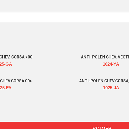
CHEV. CORSA >00
ANTI-POLEN CHEV. VECT
25-GA
1024-YA
Read more
Read more
CHEV.CORSA 00>
ANTI-POLEN CHEV.CORSA
25-FA
1025-JA
Read more
Read more
VOLVER