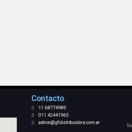
Contacto
11 68774989
011 42441965
admin@gfdistribuidora.com.ar
To