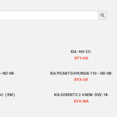
Search Button
KIA -HH-CC-
8YY-HA
Read more
– ND-08-
KIA PICANTO/HYUNDAI 110 – ND-08-
8YX-VA
Read more
- ( RM )
KIA SORENTO 2.4 NEW -DVE-18-
8YX-WA
Read more