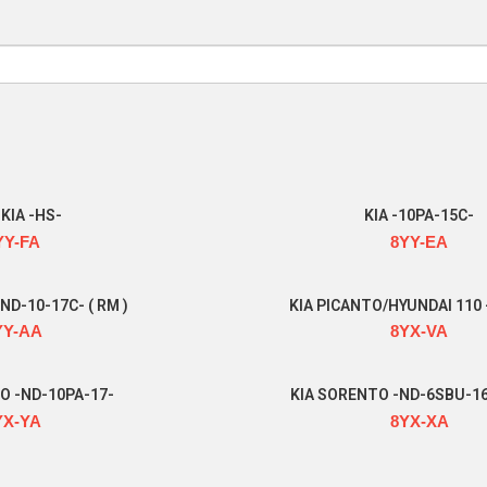
KIA -HS-
KIA -10PA-15C-
YY-FA
8YY-EA
Read more
Read more
ND-10-17C- ( RM )
KIA PICANTO/HYUNDAI 110 
YY-AA
8YX-VA
Read more
Read more
O -ND-10PA-17-
KIA SORENTO -ND-6SBU-16C
YX-YA
8YX-XA
Read more
Read more