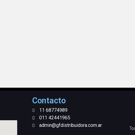
Contacto
11 68774989
011 42441965
admin@gfdistribuidora.com.ar
To