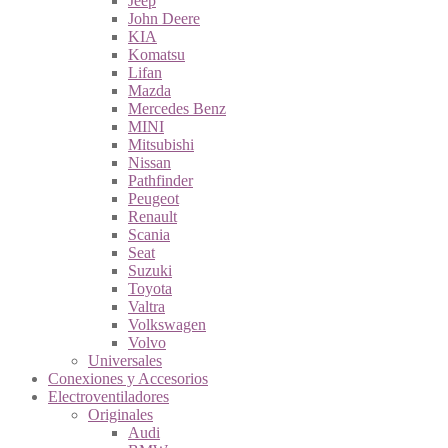
Jeep
John Deere
KIA
Komatsu
Lifan
Mazda
Mercedes Benz
MINI
Mitsubishi
Nissan
Pathfinder
Peugeot
Renault
Scania
Seat
Suzuki
Toyota
Valtra
Volkswagen
Volvo
Universales
Conexiones y Accesorios
Electroventiladores
Originales
Audi