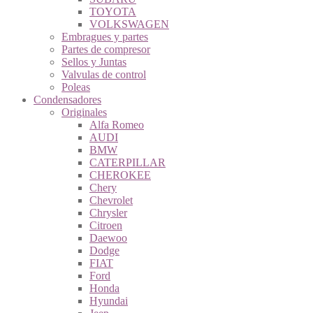
TOYOTA
VOLKSWAGEN
Embragues y partes
Partes de compresor
Sellos y Juntas
Valvulas de control
Poleas
Condensadores
Originales
Alfa Romeo
AUDI
BMW
CATERPILLAR
CHEROKEE
Chery
Chevrolet
Chrysler
Citroen
Daewoo
Dodge
FIAT
Ford
Honda
Hyundai