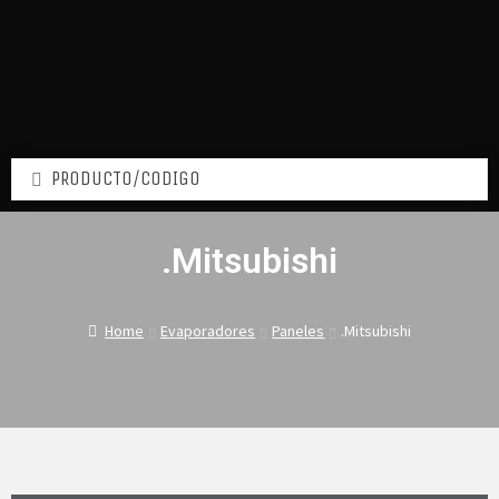
.Mitsubishi
Home
Evaporadores
Paneles
.Mitsubishi