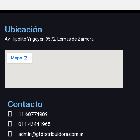
Ubicación
Av. Hipólito Yrigoyen 9572, Lomas de Zamora.
Contacto
11 68774989
011 42441965
admin@gfdistribuidora.com.ar