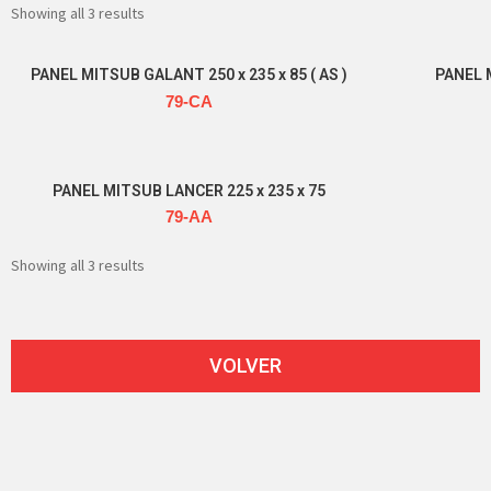
Showing all 3 results
PANEL MITSUB GALANT 250 x 235 x 85 ( AS )
PANEL M
79-CA
Read more
PANEL MITSUB LANCER 225 x 235 x 75
79-AA
Read more
Showing all 3 results
VOLVER