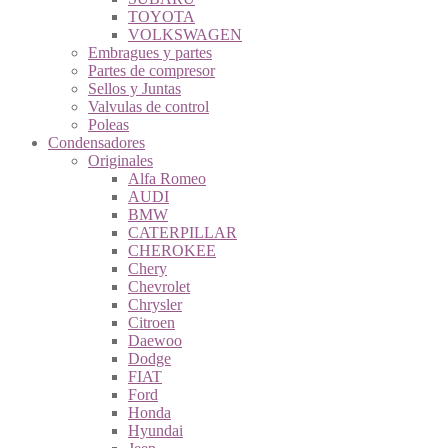
TOYOTA
VOLKSWAGEN
Embragues y partes
Partes de compresor
Sellos y Juntas
Valvulas de control
Poleas
Condensadores
Originales
Alfa Romeo
AUDI
BMW
CATERPILLAR
CHEROKEE
Chery
Chevrolet
Chrysler
Citroen
Daewoo
Dodge
FIAT
Ford
Honda
Hyundai