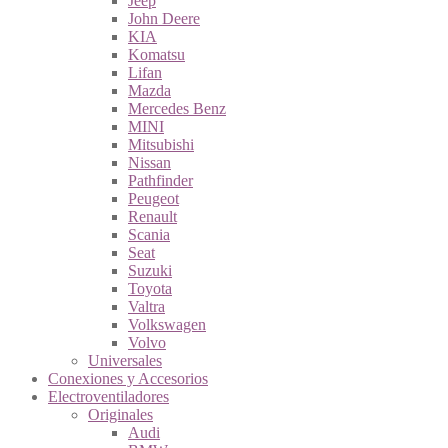
Jeep
John Deere
KIA
Komatsu
Lifan
Mazda
Mercedes Benz
MINI
Mitsubishi
Nissan
Pathfinder
Peugeot
Renault
Scania
Seat
Suzuki
Toyota
Valtra
Volkswagen
Volvo
Universales
Conexiones y Accesorios
Electroventiladores
Originales
Audi