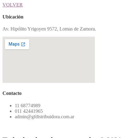
VOLVER
Ubicación
Av. Hipólito Yrigoyen 9572, Lomas de Zamora.
Contacto
11 68774989
011 42441965
admin@gfdistribuidora.com.ar