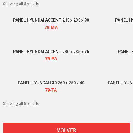
Showing all 6 results
PANEL HYUNDAI ACCENT 215 x 235 x 90
PANEL HY
79-MA
Read more
PANEL HYUNDAI ACCENT 230 x 235 x 75
PANEL H
79-PA
Read more
PANEL HYUNDAI I 30 260 x 250 x 40
PANEL HYUN
79-TA
Read more
Showing all 6 results
VOLVER