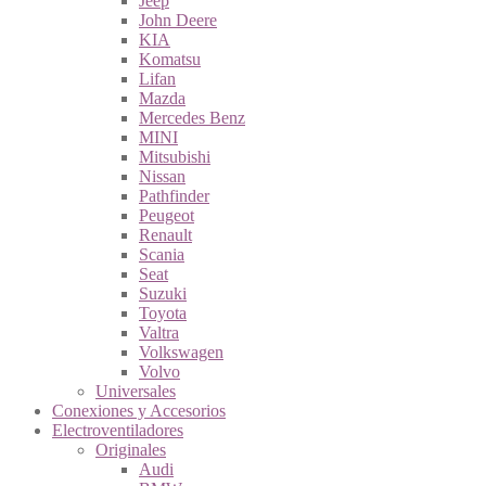
Jeep
John Deere
KIA
Komatsu
Lifan
Mazda
Mercedes Benz
MINI
Mitsubishi
Nissan
Pathfinder
Peugeot
Renault
Scania
Seat
Suzuki
Toyota
Valtra
Volkswagen
Volvo
Universales
Conexiones y Accesorios
Electroventiladores
Originales
Audi