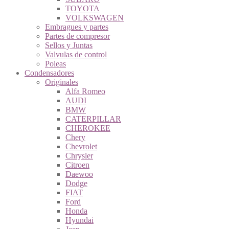
TOYOTA
VOLKSWAGEN
Embragues y partes
Partes de compresor
Sellos y Juntas
Valvulas de control
Poleas
Condensadores
Originales
Alfa Romeo
AUDI
BMW
CATERPILLAR
CHEROKEE
Chery
Chevrolet
Chrysler
Citroen
Daewoo
Dodge
FIAT
Ford
Honda
Hyundai