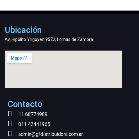
Ubicación
Av. Hipólito Yrigoyen 9572, Lomas de Zamora.
Contacto
11 68774989
011 42441965
admin@gfdistribuidora.com.ar