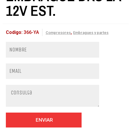
12V EST.
Codigo:
366-YA
,
Compresores
Embragues y partes