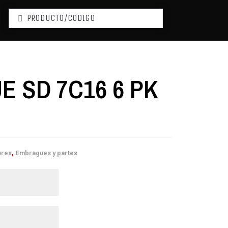
 SD 7C16 6 PK
,
res
Embragues y partes