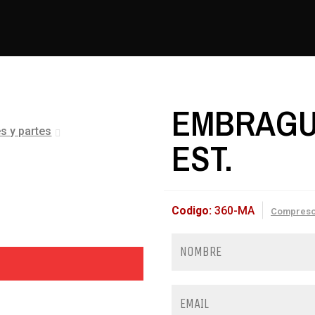
EMBRAGUE
 y partes
EST.
Codigo:
360-MA
Compreso