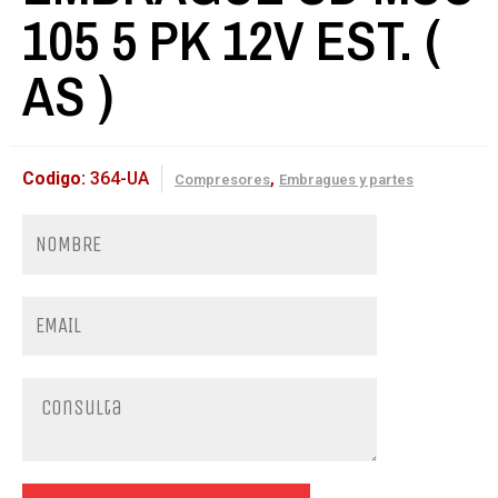
105 5 PK 12V EST. (
AS )
Codigo:
364-UA
,
Compresores
Embragues y partes