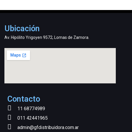
Ubicación
Av. Hipólito Yrigoyen 9572, Lomas de Zamora.
Contacto
11 68774989
011 42441965
admin@gfdistribuidora.com.ar