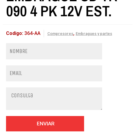
090 4 PK 12V EST.
Codigo:
364-AA
,
Compresores
Embragues y partes