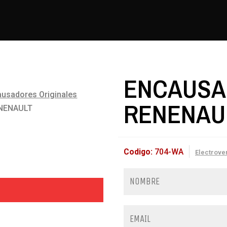
ENCAUSA
usadores Originales
RENENAU
NENAULT
Codigo:
704-WA
Electrove