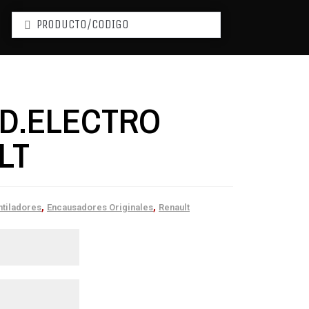
D.ELECTRO
LT
,
,
ntiladores
Encausadores Originales
Renault