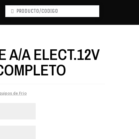
E A/A ELECT.12V
COMPLETO
quipos de Frio