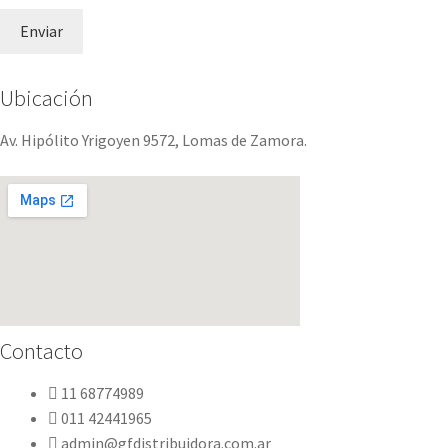
Ubicación
Av. Hipólito Yrigoyen 9572, Lomas de Zamora.
Contacto
11 68774989
011 42441965
admin@gfdistribuidora.com.ar