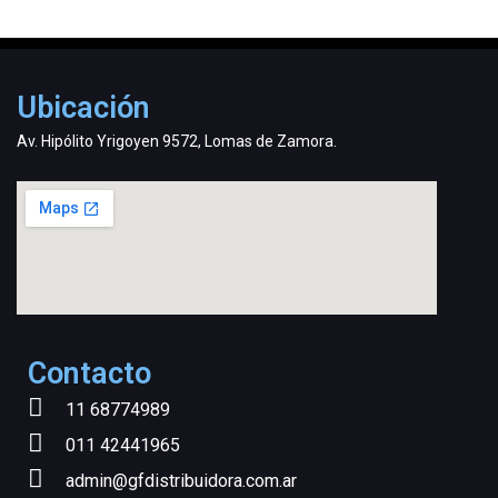
Ubicación
Av. Hipólito Yrigoyen 9572, Lomas de Zamora.
Contacto
11 68774989
011 42441965
admin@gfdistribuidora.com.ar