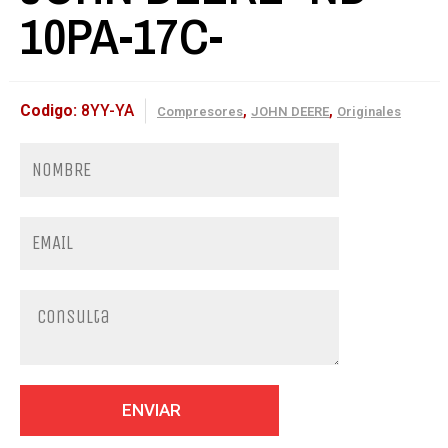
10PA-17C-
Codigo:
8YY-YA
,
,
Compresores
JOHN DEERE
Originales