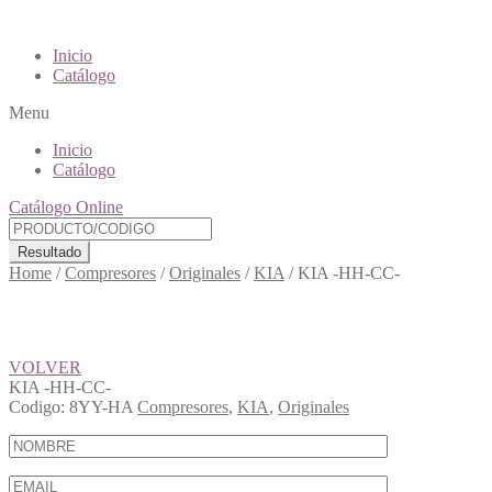
Inicio
Catálogo
Menu
Inicio
Catálogo
Catálogo Online
Resultado
Home
/
Compresores
/
Originales
/
KIA
/
KIA -HH-CC-
VOLVER
KIA -HH-CC-
Codigo:
8YY-HA
Compresores
,
KIA
,
Originales