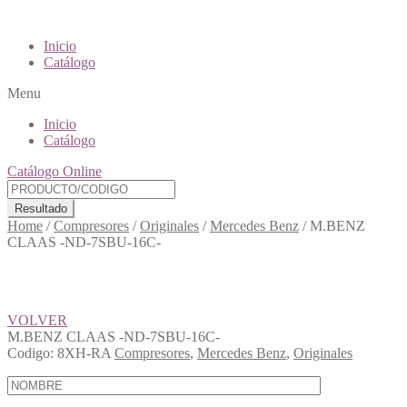
Inicio
Catálogo
Menu
Inicio
Catálogo
Catálogo Online
Resultado
Home
/
Compresores
/
Originales
/
Mercedes Benz
/
M.BENZ
CLAAS -ND-7SBU-16C-
VOLVER
M.BENZ CLAAS -ND-7SBU-16C-
Codigo:
8XH-RA
Compresores
,
Mercedes Benz
,
Originales