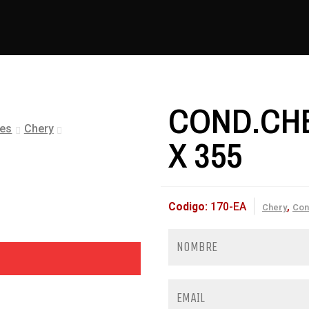
COND.CHE
les
Chery
X 355
Codigo:
170-EA
,
Chery
Con