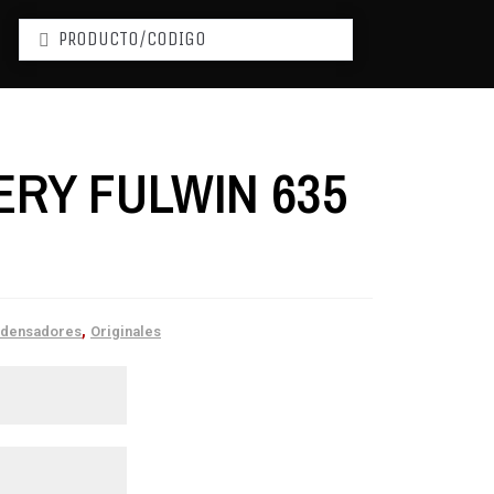
RY FULWIN 635
,
densadores
Originales