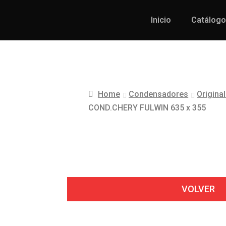
Inicio
Catálogo
Home
Condensadores
Origina
COND.CHERY FULWIN 635 x 355
VOLVER