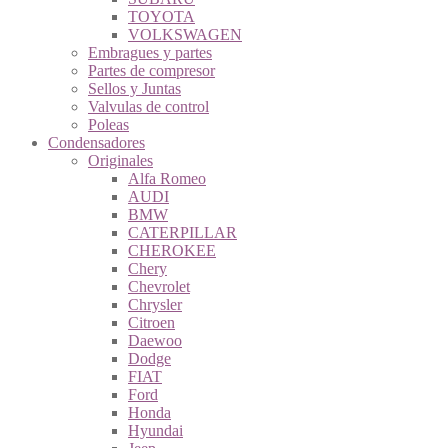
TOYOTA
VOLKSWAGEN
Embragues y partes
Partes de compresor
Sellos y Juntas
Valvulas de control
Poleas
Condensadores
Originales
Alfa Romeo
AUDI
BMW
CATERPILLAR
CHEROKEE
Chery
Chevrolet
Chrysler
Citroen
Daewoo
Dodge
FIAT
Ford
Honda
Hyundai