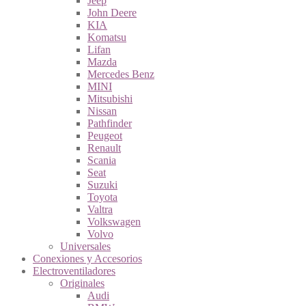
Jeep
John Deere
KIA
Komatsu
Lifan
Mazda
Mercedes Benz
MINI
Mitsubishi
Nissan
Pathfinder
Peugeot
Renault
Scania
Seat
Suzuki
Toyota
Valtra
Volkswagen
Volvo
Universales
Conexiones y Accesorios
Electroventiladores
Originales
Audi